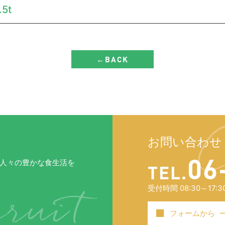
5t
←BACK
お問い合わせ
06
人々の豊かな食生活を
TEL.
受付時間 08:30～1
■
フォームから