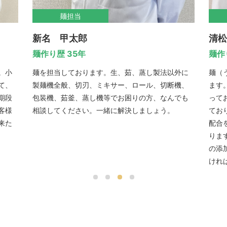
麺担当
新名 甲太郎
清松
麺作り歴 35年
麺作
。小
麺を担当しております。生、茹、蒸し製法以外に
麺（
て、
製麺機全般、切刃、ミキサー、ロール、切断機、
ます
期段
包装機、茹釜、蒸し機等でお困りの方、なんでも
って
客様
相談してください。一緒に解決しましょう。
てお
来た
配合
りま
の添
けれ