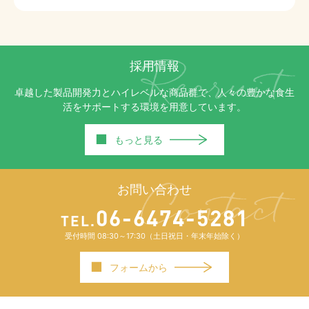
個人情報について、管理責任者を設置
し、適切な管理を講じます。
事業上必要な範囲に限定して、適切な手
段で個人情報を収集し、その収集時に
は、収集と利用目的、お客様に対する窓
採用情報
口を明確にします。
個人情報は、法律に基づく命令等を除い
卓越した製品開発力とハイレベルな商品群で、人々の豊かな食生
て、収集時に承諾を得た範囲外の利用、
活をサポートする環境を用意しています。
第三者への提供、開示等はいたしませ
ん。
■
もっと見る
個人情報への不正アクセス、個人情報の
紛失、破壊、改ざん及び漏洩等、個人情
報に関するリスクに対しては、社内規程
お問い合わせ
を整備し、是正するための合理的な安全
対策を講じます。
06-6474-5281
TEL.
委託された業務に含まれる個人情報は、
利用する目的と範囲、本人の同意内容を
受付時間 08:30～17:30（土日祝日・年末年始除く）
確認した上で利用・管理します。また個
人情報を取り扱う業務を他の企業に委託
■
フォームから
する場合も、適切な契約や指導、管理を
します。
個人情報の開示、訂正、追加又は削除、