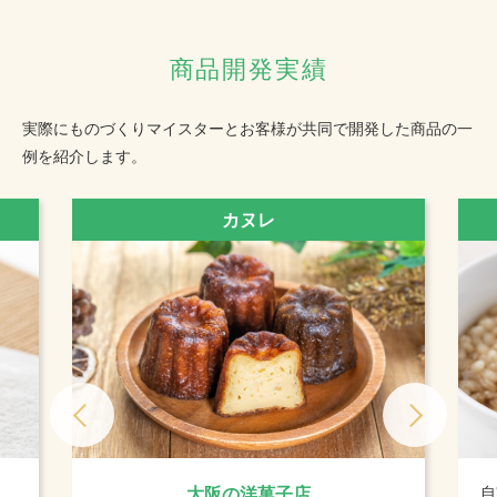
商品開発実績
実際にものづくりマイスターとお客様が
共同で開発した商品の一
例を紹介します。
カヌレ
大阪の洋菓子店
自