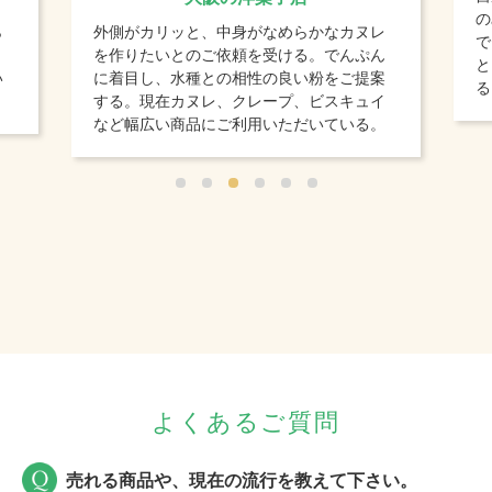
の
ら
外側がカリッと、中身がなめらかなカヌレ
で
、
を作りたいとのご依頼を受ける。でんぷん
と
い
に着目し、水種との相性の良い粉をご提案
る
する。現在カヌレ、クレープ、ビスキュイ
など幅広い商品にご利用いただいている。
よくあるご質問
売れる商品や、現在の流行を教えて下さい。