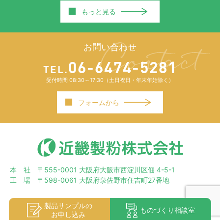
開示等はいたしません。
■
もっと見る
個人情報への不正アクセス、個人情報の紛失、破
壊、改ざん及び漏洩等、個人情報に関するリスク
に対しては、社内規程を整備し、是正するための
合理的な安全対策を講じます。
お問い合わせ
委託された業務に含まれる個人情報は、利用する
06-6474-5281
目的と範囲、本人の同意内容を確認した上で利
TEL.
用・管理します。また個人情報を取り扱う業務を
受付時間 08:30～17:30（土日祝日・年末年始除く）
他の企業に委託する場合も、適切な契約や指導、
管理をします。
■
フォームから
個人情報の開示、訂正、追加又は削除、利用の停
止、消去又は第三者への提供の停止、苦情及び相
談の申し出を希望される場合は、以下のお問合せ
窓口までご連絡いただければ、合理的な範囲で速
やかに対応します。
本 社 〒555-0001 大阪府大阪市西淀川区佃 4-5-1
工 場 〒598-0061 大阪府泉佐野市住吉町27番地
製品サンプルの
Copyright© KINKI FLOUR MILLING CO.,LTD. All Rights Reserved.
ものづくり相談室
お申し込み