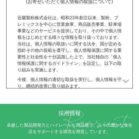
(お寄せいただく個人情報の取扱について)
近畿製粉株式会社は、昭和23年創立以来、製粉、プ
レミックスを中心に営業倉庫、商品販売事業、駐車場
事業などのサービスを提供しており、その中で個人情
報をはじめとする様々な情報を取り扱っております。
当社は、個人情報の取扱いに関する法令、国が定める
指針その他の規範を遵守し、個人情報保護に関する重
要性と社会性を十分認識した上で、当社独自の「個人
情報保護に関するガイドライン」を設定し、以下の取
り組みを実施します。
今後、個人情報の適切な取扱を実行し、個人情報を守
り、継続的改善に取り組みます。
個人情報について、管理責任者を設置し、適切な
管理を講じます。
事業上必要な範囲に限定して、適切な手段で個人
採用情報
情報を収集し、その収集時には、収集と利用目
的、お客様に対する窓口を明確にします。
卓越した製品開発力とハイレベルな商品群で、人々の豊かな食生
個人情報は、法律に基づく命令等を除いて、収集
活をサポートする環境を用意しています。
時に承諾を得た範囲外の利用、第三者への提供、